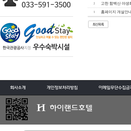
고한 함백산 야생
2
홈페이지 개설안
1