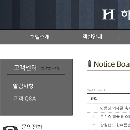
|
|
Total Article : 5
민둥산 억세풀 축
5
분수쇼 불꽃 페스
4
강원랜드 한여름