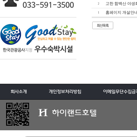
고한 함백산 야생
2
홈페이지 개설안
1