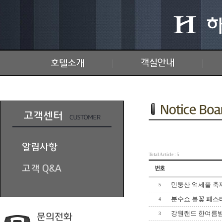
|
|
Total Article : 5
민둥산 억세풀 축
5
분수쇼 불꽃 페스
4
강원랜드 한여름
3